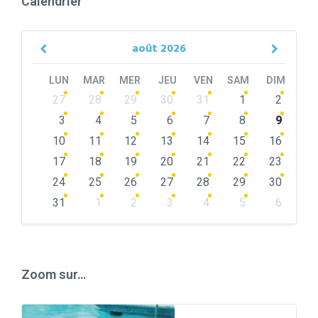
Calendrier
août
2026
Previous
Next
Month
Month
LUN
MAR
MER
JEU
VEN
SAM
DIM
Skip
27
28
29
30
31
1
2
calendar
days
3
4
5
6
7
8
9
10
11
12
13
14
15
16
17
18
19
20
21
22
23
24
25
26
27
28
29
30
31
1
2
3
4
5
6
Back
to
calendar
days
Zoom sur…