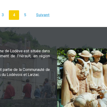
3
4
5
Suivant
e de Lodève est située dans
ement de l'Hérault, en région
it partie de la Communauté de
du Lodévois et Larzac.