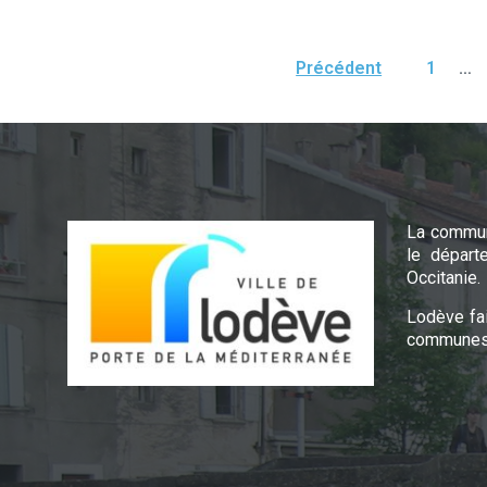
Pagination
Précédent
1
…
des
publications
La commun
le départ
Occitanie.
Lodève fa
communes 