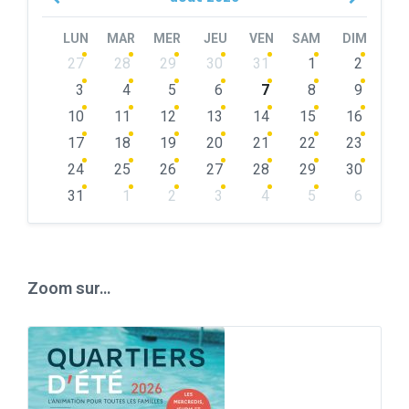
Month
Month
LUN
MAR
MER
JEU
VEN
SAM
DIM
Skip
27
28
29
30
31
1
2
calendar
days
3
4
5
6
7
8
9
10
11
12
13
14
15
16
17
18
19
20
21
22
23
24
25
26
27
28
29
30
31
1
2
3
4
5
6
Back
to
calendar
days
Zoom sur…