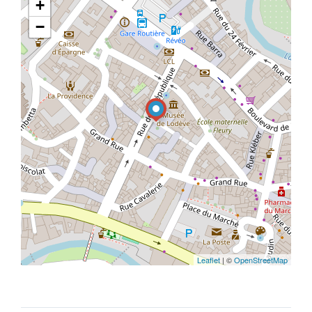
+
−
Leaflet
| ©
OpenStreetMap