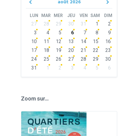
août
2026
Previous
Next
Month
Month
LUN
MAR
MER
JEU
VEN
SAM
DIM
Skip
27
28
29
30
31
1
2
calendar
days
3
4
5
6
7
8
9
10
11
12
13
14
15
16
17
18
19
20
21
22
23
24
25
26
27
28
29
30
31
1
2
3
4
5
6
Back
to
calendar
days
Zoom sur…