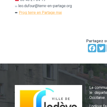
leo.dufour@terre-en-partage.org
➨
Prog terre en Partage mai
Partagez su
La commun
le départ
Occitanie.
Lodève fa