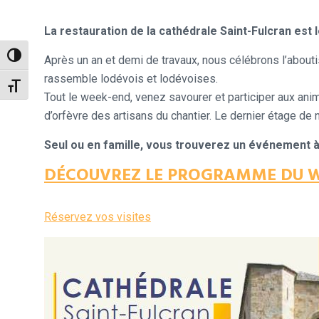
La restauration de la cathédrale Saint-Fulcran est l
Passer en contraste élevé
Après un an et demi de travaux, nous célébrons l’about
rassemble lodévois et lodévoises.
Changer la taille de la police
Tout le week-end, venez savourer et participer aux anim
d’orfèvre des artisans du chantier. Le dernier étage de 
Seul ou en famille, vous trouverez un événement à
DÉCOUVREZ LE PROGRAMME DU W
Réservez vos visites