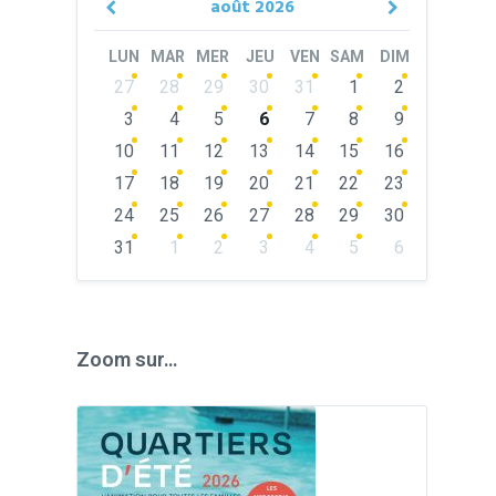
août
2026
Previous
Next
Month
Month
LUN
MAR
MER
JEU
VEN
SAM
DIM
Skip
27
28
29
30
31
1
2
calendar
days
3
4
5
6
7
8
9
10
11
12
13
14
15
16
17
18
19
20
21
22
23
24
25
26
27
28
29
30
31
1
2
3
4
5
6
Back
to
calendar
days
Zoom sur…