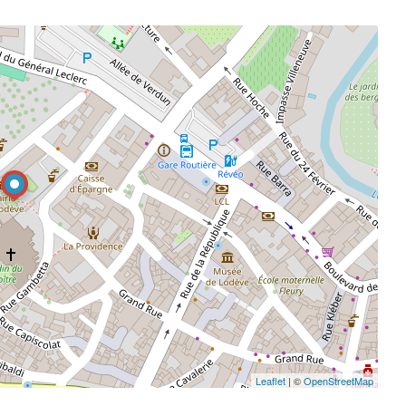
Leaflet
| ©
OpenStreetMap