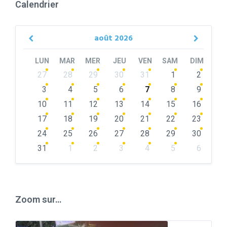
Calendrier
août
2026
Previous
Next
Month
Month
LUN
MAR
MER
JEU
VEN
SAM
DIM
Skip
27
28
29
30
31
1
2
calendar
days
3
4
5
6
7
8
9
10
11
12
13
14
15
16
17
18
19
20
21
22
23
24
25
26
27
28
29
30
31
1
2
3
4
5
6
Back
to
calendar
days
Zoom sur…