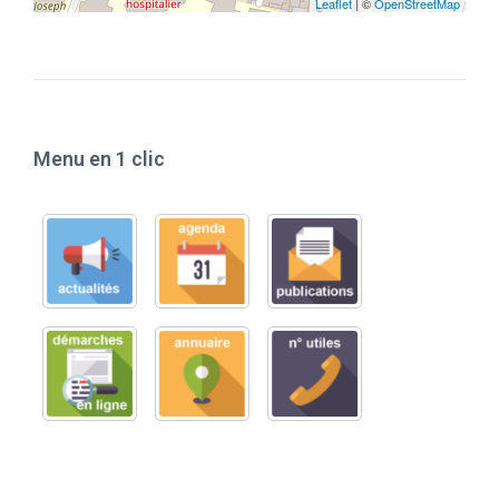
Leaflet
| ©
OpenStreetMap
Menu en 1 clic