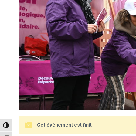
Cet événement est finit
Passer en contraste élevé