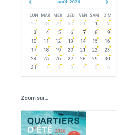
août
2026
Previous
Next
Month
Month
LUN
MAR
MER
JEU
VEN
SAM
DIM
Skip
27
28
29
30
31
1
2
calendar
days
3
4
5
6
7
8
9
10
11
12
13
14
15
16
17
18
19
20
21
22
23
24
25
26
27
28
29
30
31
1
2
3
4
5
6
Back
to
calendar
days
Zoom sur…