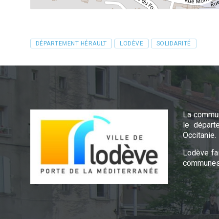
Tags
DÉPARTEMENT HÉRAULT
LODÈVE
SOLIDARITÉ
La commun
le départ
Occitanie.
Lodève fa
communes 