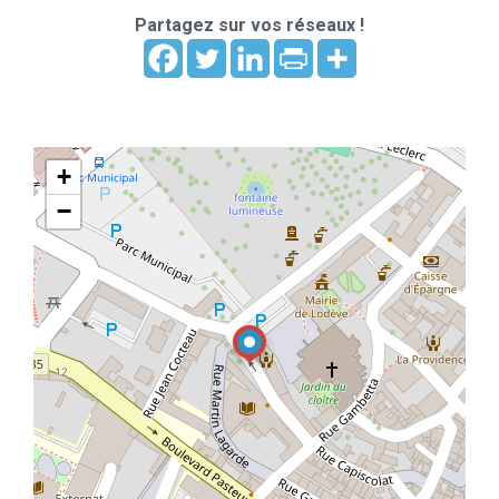
Partagez sur vos réseaux !
+
−