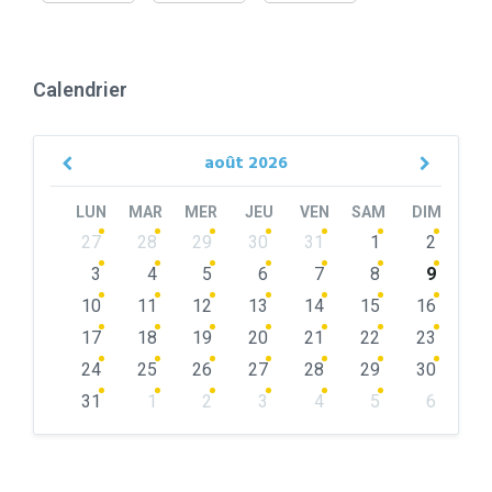
Calendrier
août
2026
Previous
Next
Month
Month
LUN
MAR
MER
JEU
VEN
SAM
DIM
Skip
27
28
29
30
31
1
2
calendar
days
3
4
5
6
7
8
9
10
11
12
13
14
15
16
17
18
19
20
21
22
23
24
25
26
27
28
29
30
31
1
2
3
4
5
6
Back
to
calendar
days