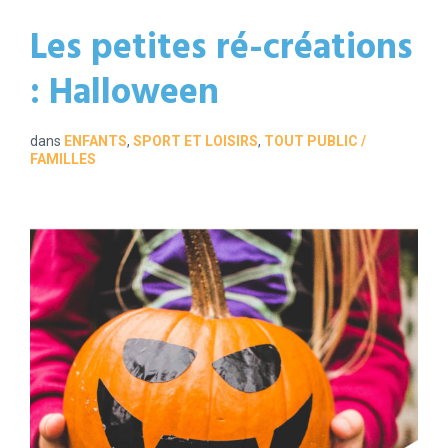
Les petites ré-créations
: Halloween
dans
ENFANTS
,
SPORT ET LOISIRS
,
TOUT PUBLIC /
FAMILLES