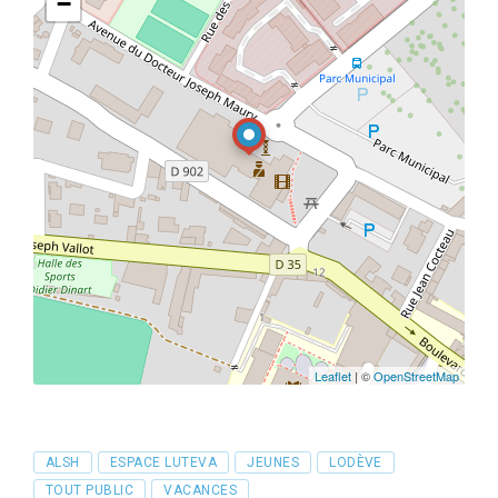
−
Leaflet
| ©
OpenStreetMap
Tags
ALSH
ESPACE LUTEVA
JEUNES
LODÈVE
TOUT PUBLIC
VACANCES