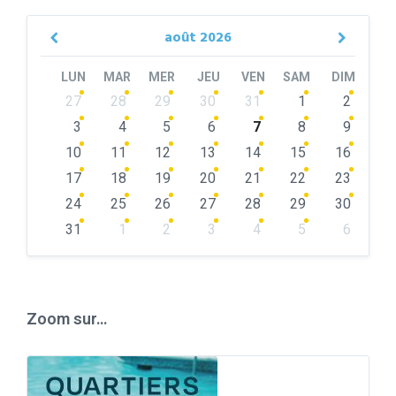
août
2026
Previous
Next
Month
Month
LUN
MAR
MER
JEU
VEN
SAM
DIM
Skip
27
28
29
30
31
1
2
calendar
days
3
4
5
6
7
8
9
10
11
12
13
14
15
16
17
18
19
20
21
22
23
24
25
26
27
28
29
30
31
1
2
3
4
5
6
Back
to
calendar
days
Zoom sur…