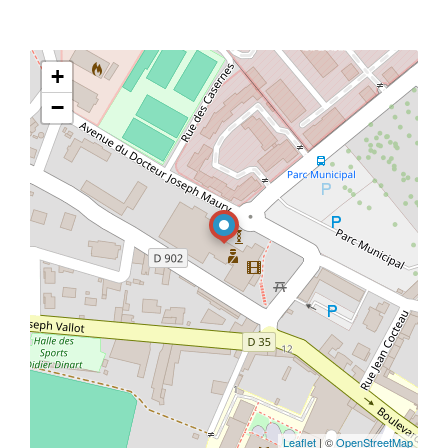
+
−
Leaflet
| ©
OpenStreetMap