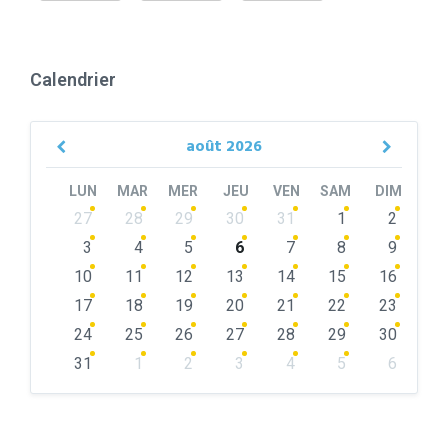
Calendrier
août
2026
Previous
Next
Month
Month
LUN
MAR
MER
JEU
VEN
SAM
DIM
Skip
27
28
29
30
31
1
2
calendar
days
3
4
5
6
7
8
9
10
11
12
13
14
15
16
17
18
19
20
21
22
23
24
25
26
27
28
29
30
31
1
2
3
4
5
6
Back
to
calendar
days