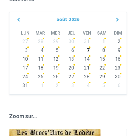
août
2026
Previous
Next
Month
Month
LUN
MAR
MER
JEU
VEN
SAM
DIM
Skip
27
28
29
30
31
1
2
calendar
days
3
4
5
6
7
8
9
10
11
12
13
14
15
16
17
18
19
20
21
22
23
24
25
26
27
28
29
30
31
1
2
3
4
5
6
Back
to
calendar
days
Zoom sur…