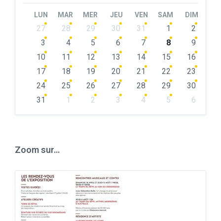
Month
Month
LUN
MAR
MER
JEU
VEN
SAM
DIM
Skip
27
28
29
30
31
1
2
calendar
days
3
4
5
6
7
8
9
10
11
12
13
14
15
16
17
18
19
20
21
22
23
24
25
26
27
28
29
30
31
1
2
3
4
5
6
Back
to
calendar
days
Zoom sur…