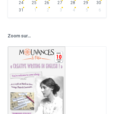
24
25
26
27
28
29
30
31
1
2
3
4
5
6
Back
to
calendar
days
Zoom sur…