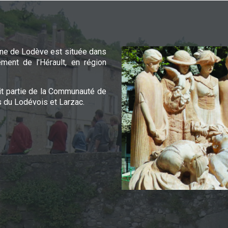
e de Lodève est située dans
ement de l'Hérault, en région
it partie de la Communauté de
du Lodévois et Larzac.