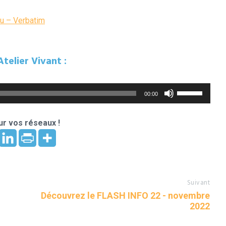
au – Verbatim
elier Vivant :
Utilisez
00:00
les
flèches
haut/bas
r vos réseaux !
pour
augmenter
ou
diminuer
le
volume.
Suivant
Découvrez le FLASH INFO 22 - novembre
2022