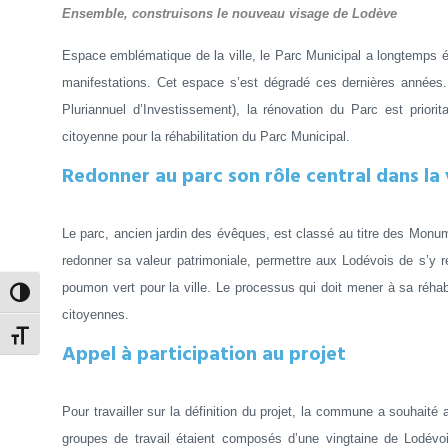
Ensemble, construisons le nouveau visage de Lodève
Espace emblématique de la ville, le Parc Municipal a longtemps 
manifestations. Cet espace s’est dégradé ces dernières années
Pluriannuel d’Investissement), la rénovation du Parc est priori
citoyenne pour la réhabilitation du Parc Municipal.
Redonner au parc son rôle central dans la
Le parc, ancien jardin des évêques, est classé au titre des Monume
redonner sa valeur patrimoniale, permettre aux Lodévois de s’y re
poumon vert pour la ville. Le processus qui doit mener à sa réh
Passer en contraste élevé
citoyennes.
Changer la taille de la police
Appel à participation au projet
Pour travailler sur la définition du projet, la commune a souhait
groupes de travail étaient composés d’une vingtaine de Lodévoi