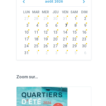
août
2026
Previous
Next
Month
Month
LUN
MAR
MER
JEU
VEN
SAM
DIM
Skip
27
28
29
30
31
1
2
calendar
days
3
4
5
6
7
8
9
10
11
12
13
14
15
16
17
18
19
20
21
22
23
24
25
26
27
28
29
30
31
1
2
3
4
5
6
Back
to
calendar
days
Zoom sur…