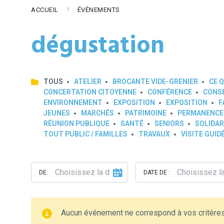
ACCUEIL
ÉVÉNEMENTS
dégustation
TOUS
ATELIER
BROCANTE VIDE-GRENIER
CE Q
CONCERTATION CITOYENNE
CONFÉRENCE
CONSE
ENVIRONNEMENT
EXPOSITION
EXPOSITION
F
JEUNES
MARCHÉS
PATRIMOINE
PERMANENCE
RÉUNION PUBLIQUE
SANTÉ
SENIORS
SOLIDAR
TOUT PUBLIC / FAMILLES
TRAVAUX
VISITE GUID
DE:
DATE DE :
Aucun événement ne correspond à vos critère