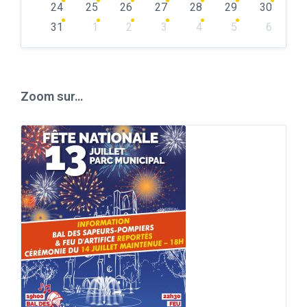
24
25
26
27
28
29
30
31
1
2
3
4
5
6
Back
to
calendar
days
Zoom sur…