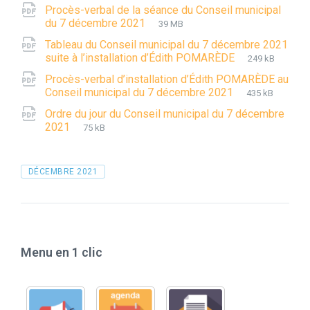
Procès-verbal de la séance du Conseil municipal
File
pdf
File
du 7 décembre 2021
39 MB
extension:
size:
Tableau du Conseil municipal du 7 décembre 2021
File
pdf
File
suite à l’installation d’Édith POMARÈDE
249 kB
extension:
size:
Procès-verbal d’installation d’Édith POMARÈDE au
File
pdf
File
Conseil municipal du 7 décembre 2021
435 kB
extension:
size:
Ordre du jour du Conseil municipal du 7 décembre
File
pdf
File
2021
75 kB
extension:
size:
Tags
DÉCEMBRE 2021
Menu en 1 clic