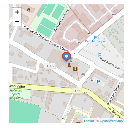
+
−
Leaflet
| ©
OpenStreetMap