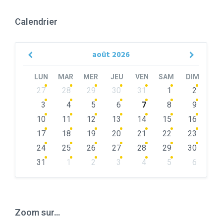
Calendrier
août
2026
Previous
Next
Month
Month
LUN
MAR
MER
JEU
VEN
SAM
DIM
Skip
27
28
29
30
31
1
2
calendar
days
3
4
5
6
7
8
9
10
11
12
13
14
15
16
17
18
19
20
21
22
23
24
25
26
27
28
29
30
31
1
2
3
4
5
6
Back
to
calendar
days
Zoom sur…