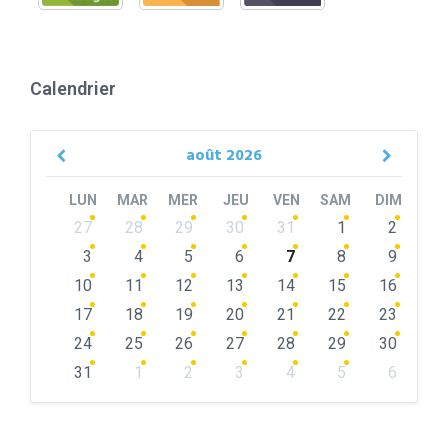
Calendrier
août
2026
Previous
Next
Month
Month
LUN
MAR
MER
JEU
VEN
SAM
DIM
Skip
27
28
29
30
31
1
2
calendar
days
3
4
5
6
7
8
9
10
11
12
13
14
15
16
17
18
19
20
21
22
23
24
25
26
27
28
29
30
31
1
2
3
4
5
6
Back
to
calendar