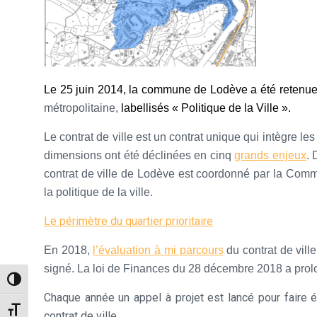
Le 25 juin 2014, la commune de Lodève a été retenue p
métropolitaine,
labellisés « Politique de la Ville ».
Le contrat de ville est un contrat unique qui intègre 
dimensions ont été déclinées en cinq
grands enjeux
. 
contrat de ville de Lodève est coordonné par la Co
la politique de la ville.
Le périmètre du quartier prioritaire
En 2018,
l’évaluation à mi parcours
du contrat de ville
signé.
La loi de Finances du 28 décembre 2018
a
prol
Passer en contraste élevé
Chaque année un appel à projet est lancé pour faire
Changer la taille de la police
contrat de ville.